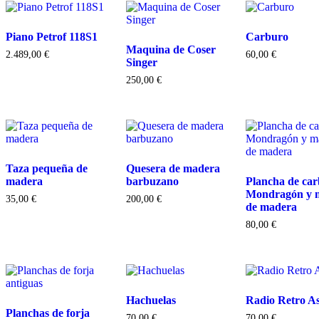
Piano Petrof 118S1
Carburo
Maquina de Coser
2.489,00
€
60,00
€
Singer
250,00
€
Taza pequeña de
Quesera de madera
madera
barbuzano
Plancha de ca
Mondragón y 
35,00
€
200,00
€
de madera
80,00
€
Hachuelas
Radio Retro A
Planchas de forja
70,00
€
70,00
€