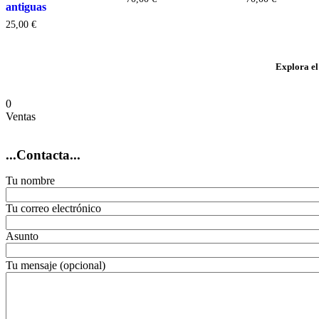
antiguas
25,00
€
Explora el
0
Ventas
...Contacta...
Tu nombre
Tu correo electrónico
Asunto
Por
Tu mensaje (opcional)
favor,
deja
este
campo