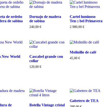
eta de ordeño
Dornajo de madera
Cartel luminoso
era de sabina
de sabina
Ten☼bel Primavera
240,00
€
2.980,00
€
Molinillo de café
a New World
Cascabel grande con
45,00
€
collar
120,00
€
Gabetero de TEA
dura de
Botella Vintage cristal
298,00
€