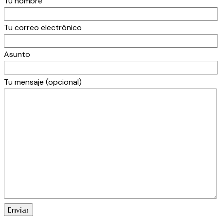
Tu nombre
Tu correo electrónico
Asunto
Por
Tu mensaje (opcional)
favor,
deja
este
campo
vacío.