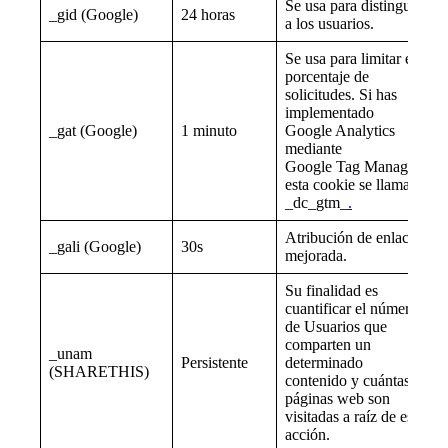
Se usa para distinguir
_gid (Google)
24 horas
a los usuarios.
Se usa para limitar el
porcentaje de
solicitudes. Si has
implementado
_gat (Google)
1 minuto
Google Analytics
mediante
Google Tag Manager,
esta cookie se llamará
_dc_gtm_
.
Atribución de enlace
_gali (Google)
30s
mejorada.
Su finalidad es
cuantificar el número
de Usuarios que
comparten un
_unam
Persistente
determinado
(SHARETHIS)
contenido y cuántas
páginas web son
visitadas a raíz de esa
acción.