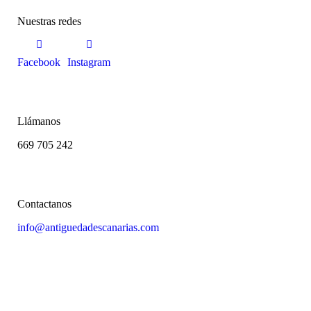
a
Nuestras redes
c
í
o
.
Facebook
Instagram
Llámanos
669 705 242
Contactanos
info@antiguedadescanarias.com
J