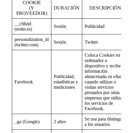
COOKIE
(Y
DURACIÓN
DESCRIPCIÓN
PROVEEDOR)
__cfduid
Sesión
Publicidad
(notin.es)
personalization_id
Sesión
Twitter
(twitter.com)
Coloca Cookies en el
ordenador o
dispositivo y recibe la
información
Publicidad,
almacenada en ellas
Facebook
estadísticas y
cuando utilizas o
mediciones
visitas servicios
prestados por otras
empresas que utilizan
los servicios de
Facebook.
Se usa para distinguir
_ga (Google)
2 años
a los usuarios.