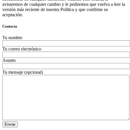
avisaremos de cualquier cambio y le pediremos que vuelva a leer la
versión más reciente de nuestra Política y que confirme su
aceptación.
Contacta
Tu nombre
Tu correo electrónico
Asunto
Por
Tu mensaje (opcional)
favor,
deja
este
campo
vacío.