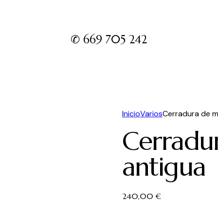
✆ 669 705 242
Inicio
Varios
Cerradura de m
Cerradu
antigua
240,00
€