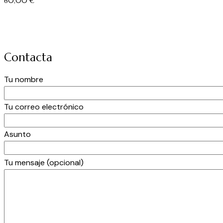
60,00
€
Contacta
Tu nombre
Tu correo electrónico
Asunto
Por
Tu mensaje (opcional)
favor,
deja
este
campo