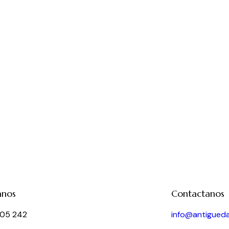
anos
Contactanos
05 242
info@antigued