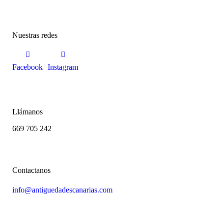
a
c
í
o
Nuestras redes
.
Facebook
Instagram
Llámanos
669 705 242
Contactanos
info@antiguedadescanarias.com